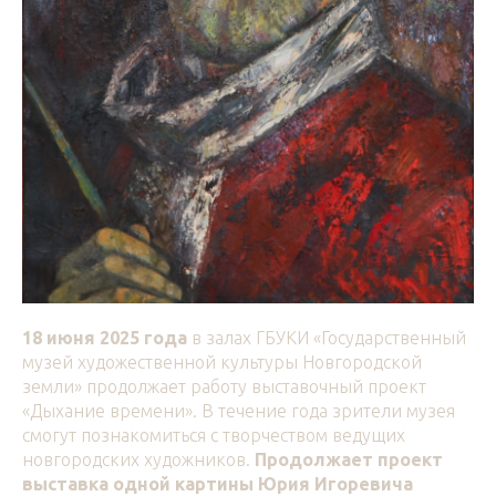
18 июня 2025 года
в залах ГБУКИ «Государственный
музей художественной культуры Новгородской
земли» продолжает работу выставочный проект
«Дыхание времени». В течение года зрители музея
смогут познакомиться с творчеством ведущих
новгородских художников.
Продолжает проект
выставка одной картины Юрия Игоревича