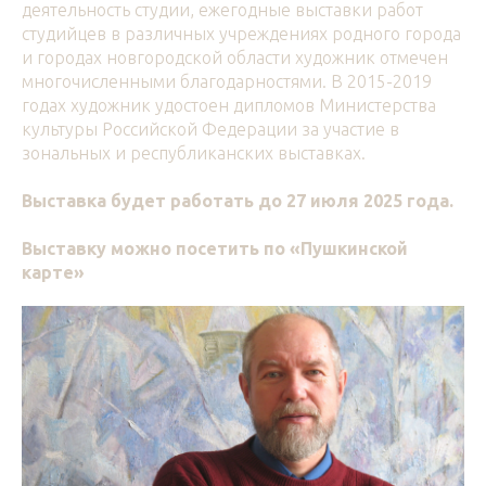
деятельность студии, ежегодные выставки работ
студийцев в различных учреждениях родного города
и городах новгородской области художник отмечен
многочисленными благодарностями. В 2015-2019
годах художник удостоен дипломов Министерства
культуры Российской Федерации за участие в
зональных и республиканских выставках.
Выставка будет работать до 27 июля 2025 года.
Выставку можно посетить по «Пушкинской
карте»