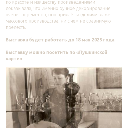
по красоте и изяществу произведениями
доказывала, что именно ручное декорирование
очень современно, оно придаёт изделиям, даже
массового производства, ни с чем не сравнимую
прелесть.
Выставка будет работать до 18 мая 2025 года.
Выставку можно посетить по «Пушкинской
карте»