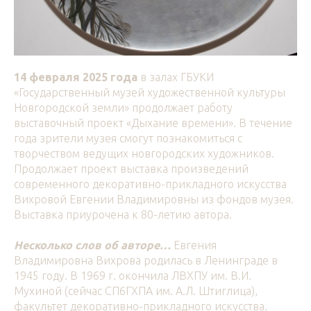
14 февраля 2025 года
в залах ГБУКИ
«Государственный музей художественной культуры
Новгородской земли» продолжает работу
выставочный проект «Дыхание времени». В течение
года зрители музея смогут познакомиться с
творчеством ведущих новгородских художников.
Продолжает проект выставка произведений
современного декоративно-прикладного искусства
Вихровой Евгении Владимировны из фондов музея.
Выставка приурочена к 80-летию автора.
Несколько слов об авторе…
Евгения
Владимировна Вихрова родилась в Ленинграде в
1945 году. B 1969 г. окончила ЛВХПУ им. В.И.
Мухиной (сейчас СП6ГХПА им. А.Л. Штиглица),
факультет декоративно-прикладного искусства,