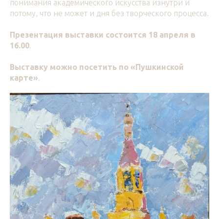
понимания академического искусства изнутри и
потому, что не может и дня без творческого процесса.
Презентация выставки состоится 18 апреля в
16.00
.
Выставку можно посетить по «Пушкинской
карте»
.