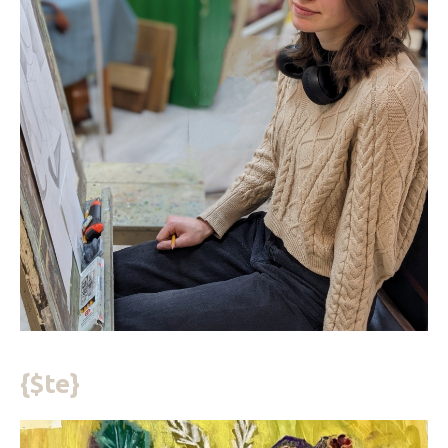
{$te}