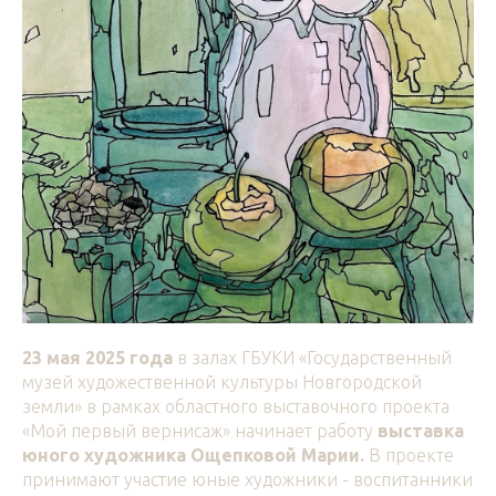
23 мая 2025 года
в залах ГБУКИ «Государственный
музей художественной культуры Новгородской
земли» в рамках областного выставочного проекта
«Мой первый вернисаж» начинает работу
выставка
юного художника Ощепковой Марии.
В проекте
принимают участие юные художники - воспитанники