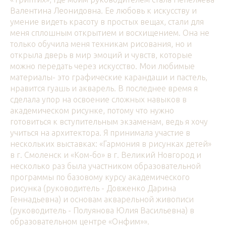
Валентина Леонидовна. Ее любовь к искусству и
умение видеть красоту в простых вещах, стали для
меня сплошным открытием и восхищением. Она не
только обучила меня техникам рисования, но и
открыла дверь в мир эмоций и чувств, которые
можно передать через искусство. Мои любимые
материалы- это графические карандаши и пастель,
нравится гуашь и акварель. В последнее время я
сделала упор на освоение сложных навыков в
академическом рисунке, потому что нужно
готовиться к вступительным экзаменам, ведь я хочу
учиться на архитектора. Я принимала участие в
нескольких выставках: «Гармония в рисунках детей»
в г. Смоленск и «Ком-бо» в г. Великий Новгород и
несколько раз была участником образовательной
программы по базовому курсу академического
рисунка (руководитель - Довженко Дарина
Геннадьевна) и основам акварельной живописи
(руководитель - Полуянова Юлия Васильевна) в
образовательном центре «Онфим»».