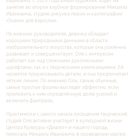
Иванович). С 2025 года юный художник ходит на
занятие во второе клубное формирование Михаила
Ивановича, студию рисунка пером и каллиграфии
«Знаки» для взрослых.
По мнению руководителя, девочка обладает
хорошими природными данными в области
изобразительного искусства, которые она усиленно
развивает и совершенствует. Оля с интересом
работает как над сложными рукописными
шрифтами, так и с творческими композициями. Ей
нравится прорисовывать детали, и она предпочитает
чёткие линии. По мнению Оли, самые обычные,
самые простые формы выглядят эффектно, если
приложить к ним определённую долю усилий и
включить фантазию.
Практически с самого начала посещения творческий
студий Оля активно участвует в культурной жизни
Центра Культуры «Диалог» и нашего города,
помогала Михаилу Ивановичу в проведении мастер-