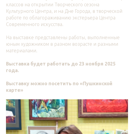
классов на открытии Творческого сезона
Культурного Центра, и на Дне Города, в творческой
работе по облагораживанию экстерьера Центра
Современного искусства.
На выставке представлены работы, выполненные
юным художником в разном возрасте и разными
материалами.
Выставка будет работать до 23 ноября 2025
года.
Выставку можно посетить по «Пушкинской
карте»