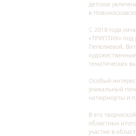
детское увлечен
в Новомосковске
С 2018 года нач
«ТРИПТИХ» под 
Пепеляевой. Вит
художественные 
тематических вы
Особый интерес 
уникальный поч
натюрморты и п
В его творческо
областных итого
участие в облас