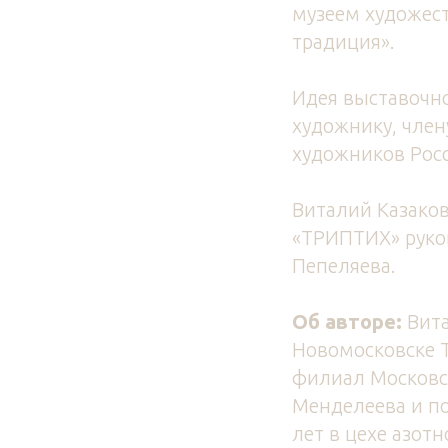
музеем художес
традиция».
Идея выставочн
художнику, член
художников Рос
Виталий Казаков
«ТРИПТИХ» руко
Пепеляева.
Об авторе:
Вита
Новомосковске Т
филиал Московск
Менделеева и по
лет в цехе азот