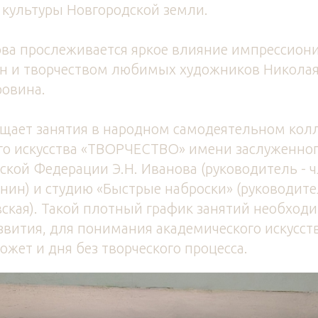
 культуры Новгородской земли.
ова прослеживается яркое влияние импрессиони
он и творчеством любимых художников Никола
ровина.
ещает занятия в народном самодеятельном кол
го искусства «ТВОРЧЕСТВО» имени заслуженног
ской Федерации Э.Н. Иванова (руководитель -
нин) и студию «Быстрые наброски» (руководите
ская). Такой плотный график занятий необходи
звития, для понимания академического искусст
ожет и дня без творческого процесса.