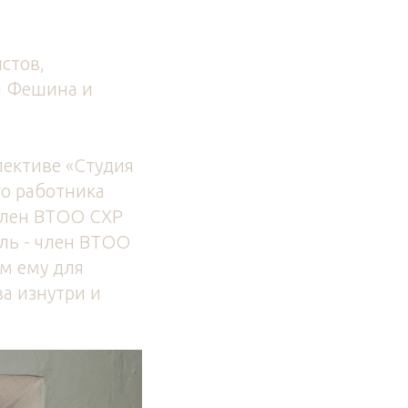
стов,
я Фешина и
лективе «Студия
о работника
 член ВТОО СХР
ль - член ВТОО
м ему для
ва изнутри и