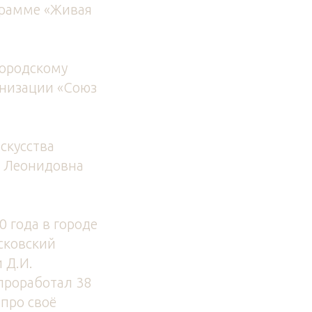
грамме «Живая
городскому
анизации «Союз
скусства
а Леонидовна
0 года в городе
сковский
 Д.И.
проработал 38
 про своё