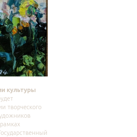
и культуры
удет
ии творческого
художников
 рамках
Государственный