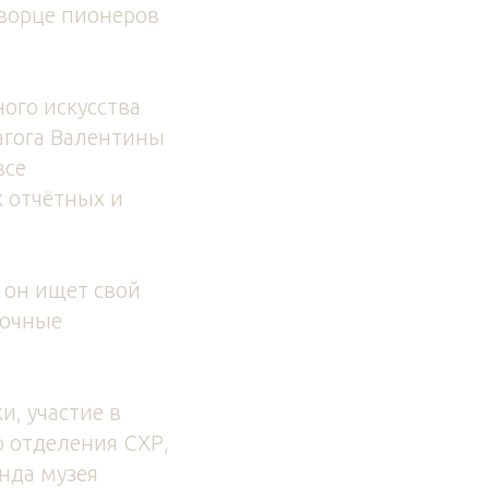
Дворце пионеров
ого искусства
агога Валентины
все
х отчётных и
 он ищет свой
вочные
и, участие в
о отделения СХР,
онда музея