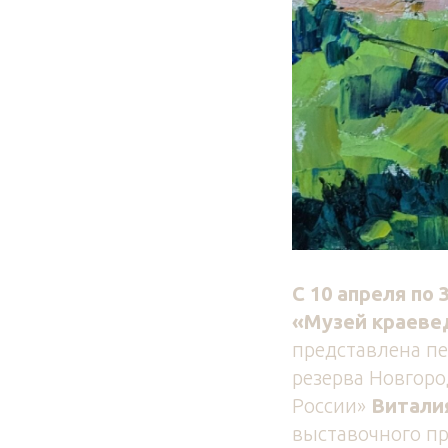
С 10 апреля по 
«Музей краеве
представлена пе
резерва Новгор
России»
Витали
выставочного пр