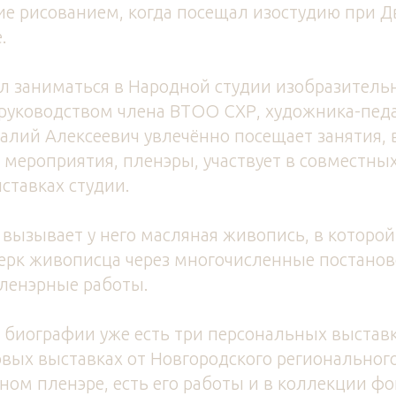
ие рисованием, когда посещал изостудию при 
.
ал заниматься в Народной студии изобразительн
руководством члена ВТОО СХР, художника-пед
алий Алексеевич увлечённо посещает занятия, 
мероприятия, пленэры, участвует в совместны
ставках студии.
вызывает у него масляная живопись, в которой
ерк живописца через многочисленные постано
ленэрные работы.
й биографии уже есть три персональных выставк
вых выставках от Новгородского региональног
тном пленэре, есть его работы и в коллекции ф