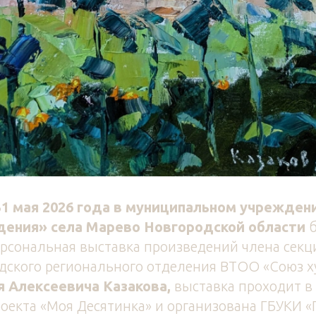
31 мая 2026 года в
муниципальном учреждени
дения» села Марево Новгородской области
б
рсональная выставка произведений члена секц
одского регионального отделения ВТОО «Союз 
я Алексеевича Казакова,
выставка проходит в
оекта «Моя Десятинка» и
организована ГБУКИ «