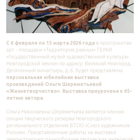
С 6 февраля по 15 марта 2026 года
в пространстве
арт - площадки «Территория равных» ГБУКИ
«Государственный музей художественной культуры
Новгородской земли» по адресу: Великий Новгород,
Десятинный монастырь, д. 6, будет представлена
персональная юбилейная выставка
произведений Ольги Шереметьевой
«Жизнетворчество»
.
Выставка приурочена к 65-
летию автора.
Ольга Николаевна Шереметьева является членом
секции творческого резерва Новгородского
регионального отделения ВТОО «Союз художников
России». Представленные работы на выставке
демонстрируют разнообразие творческих интересов