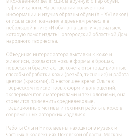
в кожевенном деле: сшила вручную 6 пар обуви,
туфли и сапоги. На основании полученной
информации и изучив образцы обуви (X – XVI веков)
описала свои познания в древнем ремесле в
небольшой книге «И обут он в сапоги узорчатые»,
которую помог издать Новгородский областной Дом
народного творчества.
Объединяя интерес автора выставки к коже и
живописи, рождаются новые формы в брошах,
подвесах и браслетах, где сочетаются традиционные
способы обработки кожи (резьба, тиснение) и работа
цветом (красками). В настоящее время Ольга в
творческом поиске новых форм и воплощений,
экспериментов с материалами и технологиями, она
стремится применить средневековые,
традиционные мотивы и техники работы в коже в
современных авторских изделиях.
Работы Ольги Николаевны находятся в музеях и
частных в коллекциях Псковской области, Москвы,