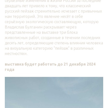
серьёзные изменения в жизни России за последние
двадцать лет привело к тому, что классический
русский пейзаж стремительно исчезает с привычных
нам территорий. Это явление несёт в себе
серьёзную экологическую составляющую, которую
Владислав Булганин раскрывает через
представленные на выставке три блока
живописных работ, созданные в течении последних
десять лет, определяющие степень влияния человека
на визуальную категорию "пейзаж" в различных
местностях».
выставка будет работать до 21 декабря 2024
года