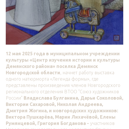
12 мая 2025 года
в муниципальном учреждении
культуры
«Центр изучения истории и культуры
Демянского района» поселка Демянск
Новгородской области
,
начнет работу выставка
одного натюрморта «Легенда формы», где
представлены произведения членов Новгородского
регионального отделения ВТОО "Союз художников
России"
Владислава Булганина, Дарьи Соколовой,
Виктории Сахаровой, Николая Андреева,
Дмитрия Жогина, и новгородских художников:
Виктора Пушкарëва, Марии Лихачëвой, Елены
Румянцевой, Григория Богданова -
участников