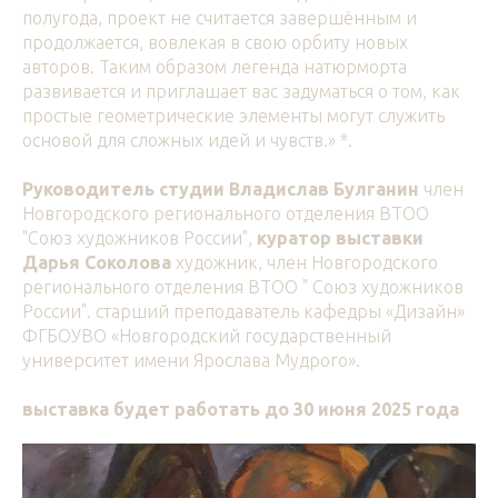
полугода, проект не считается завершённым и
продолжается, вовлекая в свою орбиту новых
авторов. Таким образом легенда натюрморта
развивается и приглашает вас задуматься о том, как
простые геометрические элементы могут служить
основой для сложных идей и чувств.» *.
Руководитель студии Владислав Булганин
член
Новгородского регионального отделения ВТОО
"Союз художников России",
куратор выставки
Дарья Соколова
художник, член Новгородского
регионального отделения ВТОО " Союз художников
России". старший преподаватель
кафедры «Дизайн»
ФГБОУВО «Новгородский государственный
университет имени Ярослава Мудрого».
выставка будет работать до 30 июня 2025 года