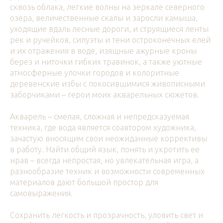
сквозь облака, легкие волны на зеркале северного
озера, величественные скалы и заросли камыша,
уходящие вдаль лесные дороги, и струящиеся ленты
рек и ручейков, силуэты и тени остроконечных елей
и их отражения в воде, изящные ажурные кроны
берез и ниточки гибких травинок, а также уютные
атмосферные улочки городов и колоритные
деревенские избы с покосившимися живописными
заборчиками – герои моих акварельных сюжетов.
Акварель – смелая, сложная и непредсказуемая
техника, где вода является соавтором художника,
зачастую вносящим свои неожиданные коррективы
в работу. Найти общий язык, понять и укротить ее
нрав – всегда непростая, но увлекательная игра, а
разнообразие техник и возможности современных
материалов дают большой простор для
самовыражения.
Сохранить легкость и прозрачность, уловить свет и