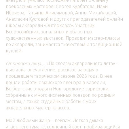
акварели училась последние пять лет онлайн у
прекрасных мастеров: Сергея Курбатова, Ильи
Ибряева, Татьяны Анисимовой, Анны Михайловой,
Анастасии Кустовой и других преподавателей онлайн
школы акварели «Энтеркласс». Участник
Всероссийских, зональных и областных
художественных выставок. Проводит мастер-классы
по акварели, занимается ткачеством и традиционной
куклой.
От первого лица…
«По следам акварельного лета» –
выставка-впечатление, рассказывающая о
прошедшем творческом сезоне 2023 года. В нее
вошли работы с майского пленэра в Карелии,
Выборгские этюды и Новгородские зарисовки,
собранные с многочисленных поездок по родным
местам, а также студийные работы с моих
акварельных мастер-классов.
Мой любимый жанр – пейзаж. Легкая дымка
утреннего тумана, солнечный свет, пробивающийся