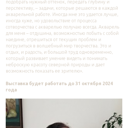
подобрать нужный оттенок, передать глубину и
перспективу, – задачи, которые решаются в каждой
акварельной работе. Иногда мне это удается лучше,
иногда хуже, но удовольствие от процесса
сотворчества с акварелью получаю всегда. Акварель
для меня – отдушина, возможностью побыть с собой
наедине, отрешиться от текущих проблем и
погрузиться в волшебный мир творчества. Это и
отдых, и радость, и большой труд одновременно,
который развивает умение видеть и понимать
неброскую красоту северной природы и дает
возможность показать ее зрителю».
Выставка будет работать до 31 октября 2024
года