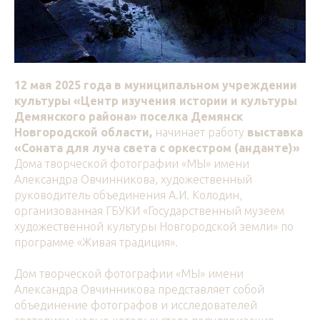
12 мая 2025 года
в муниципальном учреждении
культуры
«Центр изучения истории и культуры
Демянского района» поселка Демянск
Новгородской области,
начинает работу
выставка
«Соната для луча света с оркестром (анданте)»
Дома творческой фотографии «МЫ» имени
Александра Овчинникова, художественный
руководитель объединения А.И. Колодин,
организованная ГБУКИ «Государственный музеем
художественной культуры Новгородской земли» по
программе «Живая традиция».
Дом творческой фотографии «МЫ» имени
Александра Овчинникова представляет собой
объединение фотографов и исследователей