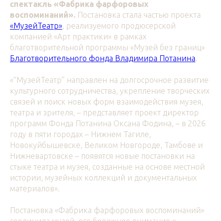
спектакль «Фабрика фарфоровых
воспоминаний».
Постановка стала частью проекта
«МузейТеатр»
, реализуемого продюсерской
компанией «Арт практики» в рамках
благотворительной программы «Музей без границ»
Благотворительного фонда Владимира Потанина
.
«“МузейТеатр” направлен на долгосрочное развитие
культурного сотрудничества, укрепление творческих
связей и поиск новых форм взаимодействия музея,
театра и зрителя, – представляет проект директор
программ Фонда Потанина Оксана Фодина, – в 2026
году в пяти городах – Нижнем Тагиле,
Новокуйбышевске, Великом Новгороде, Тамбове и
Нижневартовске – появятся новые постановки на
стыке театра и музея, созданные на основе местной
истории, музейных коллекций и документальных
материалов».
Постановка «Фабрика фарфоровых воспоминаний»
соединила музей, его бережное внимание к