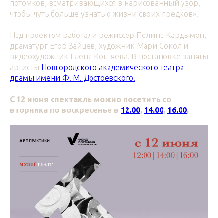
потомков, всматривающихся в нарисованный узор,
чтобы чуть больше узнать о жизни своих предков».
Над проектом работали режиссер Полина Кардымон,
драматург Егор Зайцев, художник Мари Сокол и
видеохудожник Елена Коптяева. В постановке заняты
артисты
Новгородского академического театра
драмы имени Ф. М. Достоевского.
С 12 июня спектакль можно посетить со
вторника по воскресенье в
12.00
,
14.00
,
16.00
,