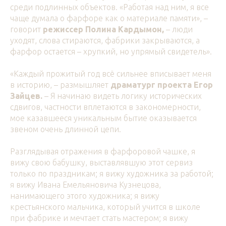
среди подлинных объектов. «Работая над ним, я все
чаще думала о фарфоре как о материале памяти», –
говорит
режиссер Полина Кардымон,
– люди
уходят, слова стираются, фабрики закрываются, а
фарфор остается – хрупкий, но упрямый свидетель».
«Каждый прожитый год всё сильнее вписывает меня
в историю, – размышляет
драматург проекта
Егор
Зайцев.
– Я начинаю видеть логику исторических
сдвигов, частности вплетаются в закономерности,
мое казавшееся уникальным бытие оказывается
звеном очень длинной цепи.
Разглядывая отражения в фарфоровой чашке, я
вижу свою бабушку, выставлявшую этот сервиз
только по праздникам; я вижу художника за работой;
я вижу Ивана Емельяновича Кузнецова,
нанимающего этого художника; я вижу
крестьянского мальчика, который учится в школе
при фабрике и мечтает стать мастером; я вижу