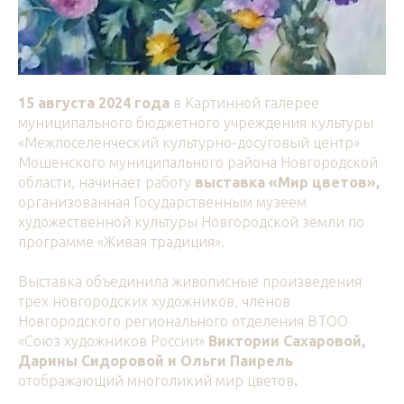
15 августа 2024 года
в Картинной галерее
муниципального бюджетного учреждения культуры
«Межпоселенческий культурно-досуговый центр»
Мошенского муниципального района Новгородской
области,
начинает работу
выставка «Мир цветов»,
организованная Государственным музеем
художественной культуры Новгородской земли по
программе «Живая традиция».
Выставка объединила живописные произведения
трех новгородских художников, членов
Новгородского регионального отделения ВТОО
«Союз художников России»
Виктории Сахаровой,
Дарины Сидоровой и Ольги Паирель
отображающий многоликий мир цветов
.