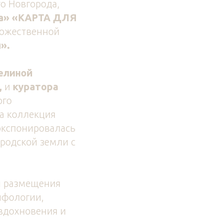
го Новгорода,
ма» «КАРТА ДЛЯ
дожественной
».
елиной
,
и
куратора
ого
на коллекция
 экспонировалась
ородской земли с
ы размещения
ифологии,
 вдохновения и