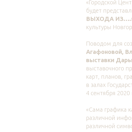
«Городской Цент
будет представл
ВЫХОДА ИЗ….
культуры Новго
Поводом для со
Агафоновой, В
выставки Дарь
выставочного пр
карт, планов, г
в залах Государ
4 сентября 2020 
«Сама графика к
различной инфор
различной симво