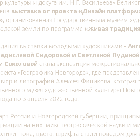
р культуры и досуга им. Н.Г. Васильева» Велико
ена
выставка от проекта «Дизайн платфор
»,
организованная Государственным музеем ху
родской земли
по программе
«Живая традиция
здания выставки молодыми художниками -
Анг
ладиславой Сидоровой и Светланой Пудиной
и Соколовой
стала экспозиция межрегиональн
оекта «Географика Новгорода», где представле
равюр и литографий Алексея Финикова, которая
ственного музея художественной культуры Новг
года по 3 апреля 2022 года.
арт России и Новгородской губернии, принцип
мации на них, микс географической науки и м
лики, тона, цвета, шрифта стали поводом для