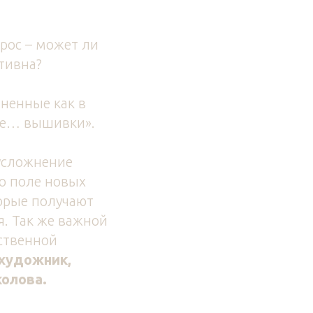
прос – может ли
тивна?
ненные как в
аже… вышивки».
усложнение
го поле новых
орые получают
я. Так же важной
ственной
художник,
олова.