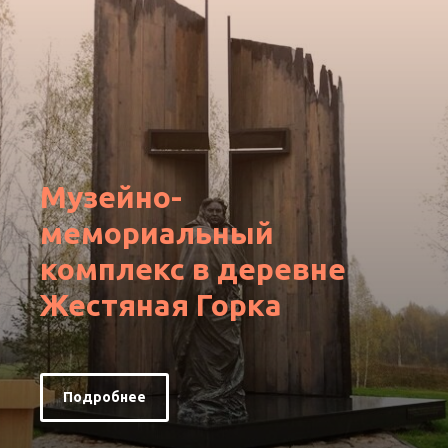
Музейно-
мемориальный
комплекс в деревне
Жестяная Горка
Подробнее