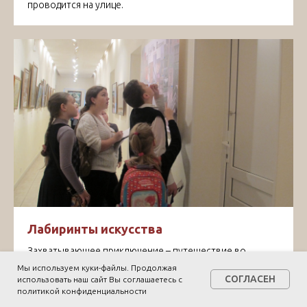
проводится на улице.
Лабиринты искусства
Захватывающее приключение – путешествие во
времени и пространстве по залам музея поможет
Мы используем куки-файлы. Продолжая
открыть для себя новые грани мира искусства и
СОГЛАСЕН
использовать наш сайт Вы соглашаетесь с
проникнуть в закулисье творческого процесса
политикой конфиденциальности
рождения шедевров.