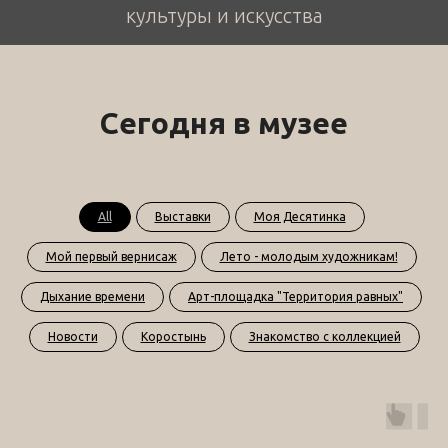
культуры и искусства
Сегодня в музее
All
Выставки
Моя Десятинка
Мой первый вернисаж
Лето - молодым художникам!
Дыхание времени
Арт-площадка "Территория равных"
Новости
Коростынь
Знакомство с коллекцией