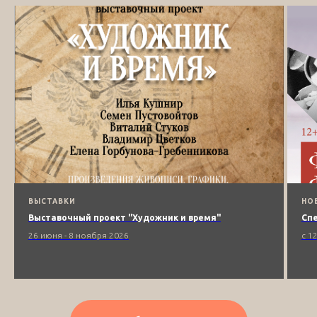
ВЫСТАВКИ
НО
Выставочный проект "Художник и время"
Сп
26 июня - 8 ноября 2026
с 1