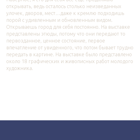
открывать, ведь осталось столько неизведанных
улочек, дворов, мест…даже к кремлю подходишь
порой с удивленным и обновленным видом.
Открываешь город для себя постоянно. На выставке
представлены этюды, потому что они передают то
первозданное, ценное состояние, первое
впечатление от увиденного, что потом бывает трудно
передать в картине. На выставке было представлено
около 18 графических и живописных работ молодого
художника.
Tilda
Made on