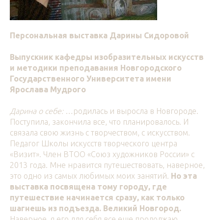
Персональная выставка Дарины Сидоровой
Выпускник кафедры изобразительных искусств
и методики преподавания Новгородского
Государственного Университета имени
Ярослава Мудрого
Дарина о себе:
…родилась и выросла в Новгороде.
Поступила, закончила все, что планировалось. И
связала свою жизнь с творчеством, с искусством.
Педагог Школы искусств творческого центра
«Визит». Член ВТОО «Союз художников России» с
2013 года. Мне нравится путешествовать, наверное,
это одно из самых любимых моих занятий.
Но эта
выставка посвящена тому городу, где
путешествие начинается сразу, как только
шагнешь из подъезда. Великий Новгород.
Наверное, я его для себя все еще продолжаю