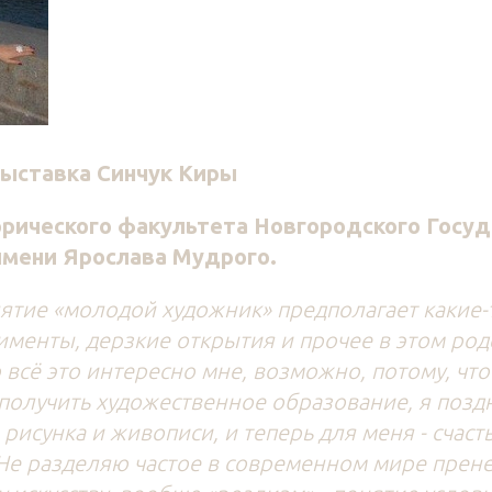
выставка Синчук Киры
орического факультета Новгородского Госуд
имени Ярослава Мудрого.
нятие «молодой художник» предполагает какие-
именты, дерзкие открытия и прочее в этом род
то всё это интересно мне, возможно, потому, чт
получить художественное образование, я позд
рисунка и живописи, и теперь для меня - счаст
 Не разделяю частое в современном мире прен