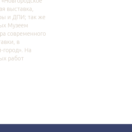
 «Новгородское
ая выставка,
ры и ДПИ; так же
мых Музеем
тра современного
авки, в
-город». На
ых работ