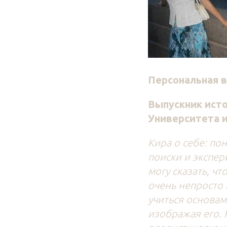
Персональная 
Выпускник ист
Университета 
Кира о себе: по
поиски и экспер
могу сказать, ч
очень непросто 
учиться основам 
изображая его.