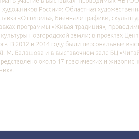
имать участие в выставках, проводимых НВТОО
 художников России»: Областная художественн
авка «Оттепель», Биеннале графики, скульпту
ставках программы «Живая традиция», проводи
культуры новгородской земли; в проектах Цен
ог». В 2012 и 2014 году были персональные выст
Д. М. Балашова и в выставочном зале БЦ «Читай
редставлено около 17 графических и живописн
ника.