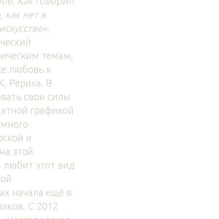
ое. Как говорил
 как нет в
искусстве».
ический
рическим темам,
же любовь к
. Рериха. В
овать свои силы
чатной графикой
амного
рской и
на этой
ь любит этот вид
ной
ах начала ещё в
иков. С 2012