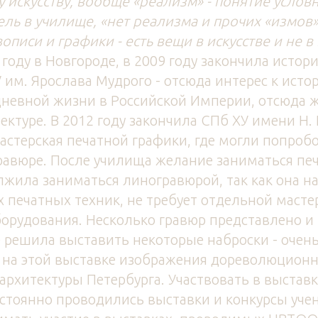
 искусству, вообще «реализм» - понятие условн
ль в училище, «нет реализма и прочих «измов»,
писи и графики - есть вещи в искусстве и не в 
 году в Новгороде, в 2009 году закончила истор
 им. Ярослава Мудрого - отсюда интерес к исто
дневной жизни в Российской Империи, отсюда 
ктуре. В 2012 году закончила СПб ХУ имени Н. К
стерская печатной графики, где могли попроб
равюре. После училища желание заниматься пе
лжила заниматься линогравюрой, так как она н
х печатных техник, не требует отдельной масте
орудования. Несколько гравюр представлено и 
е решила выставить некоторые наброски - очен
ь на этой выставке изображения дореволюцион
хитектуры Петербурга. Участвовать в выставк
стоянно проводились выставки и конкурсы учен