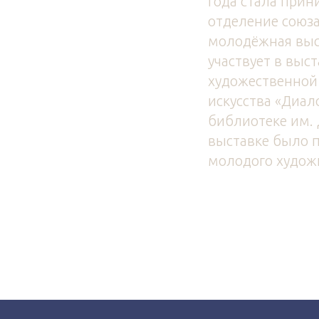
года стала прин
отделение союза
молодёжная выст
участвует в вы
художественной 
искусства «Диал
библиотеке им. 
выставке было п
молодого худож