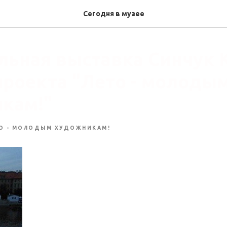
Сегодня в музее
льная выставка Синчук 
проекта "Лето - молоды
кам!"
О - МОЛОДЫМ ХУДОЖНИКАМ!