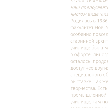
реалистическому
наш преподавате
чистом виде живо
Родилась в 1986
факультет НовГУ
особенно повсе
старинной архите
училище была ма
в офорте, линог
осталось, продо
доступнее други
специального об
выставке. Так ж
творчества. Ест
промышленной ар
училище, там по