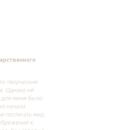
арственного
то творческие
е. Однако не
о для меня было
но начала
ье постигать мир,
ебрежение к