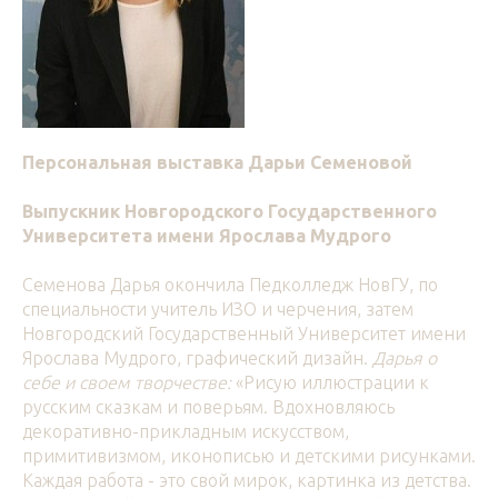
Персональная выставка Дарьи Семеновой
Выпускник Новгородского Государственного
Университета имени Ярослава Мудрого
Семенова Дарья окончила Педколледж НовГУ, по
специальности учитель ИЗО и черчения, затем
Новгородский Государственный Университет имени
Ярослава Мудрого, графический дизайн.
Дарья о
себе и своем творчестве:
«Рисую иллюстрации к
русским сказкам и поверьям. Вдохновляюсь
декоративно-прикладным искусством,
примитивизмом, иконописью и детскими рисунками.
Каждая работа - это свой мирок, картинка из детства.