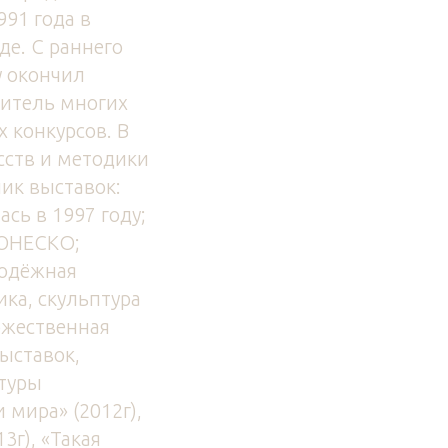
91 года в
де. С раннего
у окончил
дитель многих
 конкурсов. В
сств и методики
ик выставок:
сь в 1997 году;
й ЮНЕСКО;
лодёжная
ика, скульптура
дожественная
ыставок,
туры
мира» (2012г),
3г), «Такая