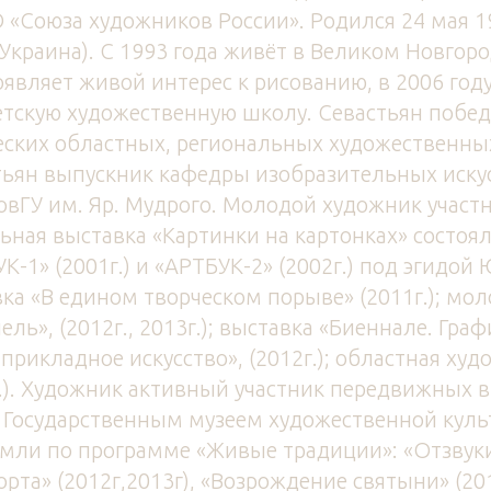
«Союза художников России». Родился 24 мая 19
(Украина). С 1993 года живёт в Великом Новгоро
оявляет живой интерес к рисованию, в 2006 год
етскую художественную школу. Севастьян побе
ских областных, региональных художественных
тьян выпускник кафедры изобразительных иску
вГУ им. Яр. Мудрого. Молодой художник участн
ьная выставка «Картинки на картонках» состояла
К-1» (2001г.) и «АРТБУК-2» (2002г.) под эгидо
ка «В едином творческом порыве» (2011г.); мо
ль», (2012г., 2013г.); выставка «Биеннале. Граф
 прикладное искусство», (2012г.); областная ху
г.). Художник активный участник передвижных в
 Государственным музеем художественной куль
мли по программе «Живые традиции»: «Отзвуки 
рта» (2012г,2013г), «Возрождение святыни» (201