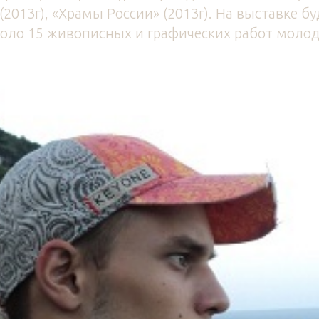
(2013г), «Храмы России» (2013г). На выставке бу
оло 15 живописных и графических работ молод