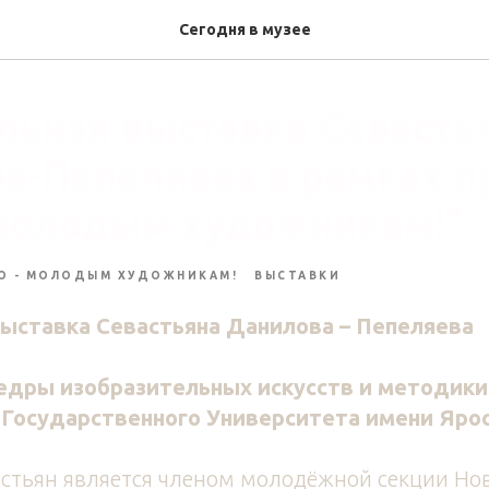
Сегодня в музее
льная выставка Севасть
а-Пепеляева в рамках п
 молодым художникам!"
О - МОЛОДЫМ ХУДОЖНИКАМ!
ВЫСТАВКИ
ыставка Севастьяна Данилова – Пепеляева
едры изобразительных искусств и методики
 Государственного Университета имени Яро
астьян является членом молодёжной секции Но