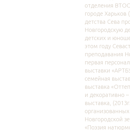
отделения ВТОО 
городе Харьков 
детства Сева пр
Новгородскую д
детских и юноше
этом году Севас
преподавания Но
первая персонал
выставки «АРТБУ
семейная выстав
выставка «Оттепе
и декоративно –
выставка, (2013
организованных
Новгородской зе
«Поэзия натюрмо