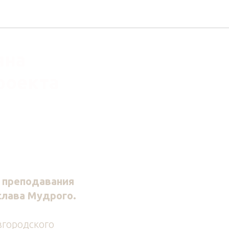
яна
роекта
 преподавания
слава Мудрого.
вгородского