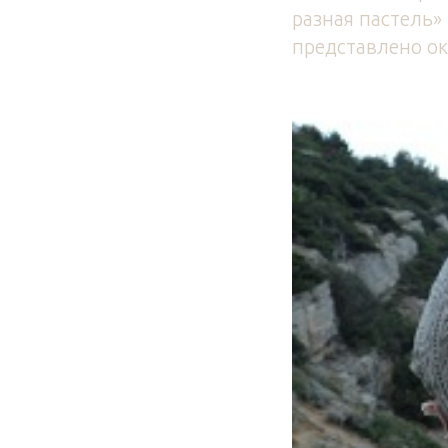
разная пастель» 
представлено ок