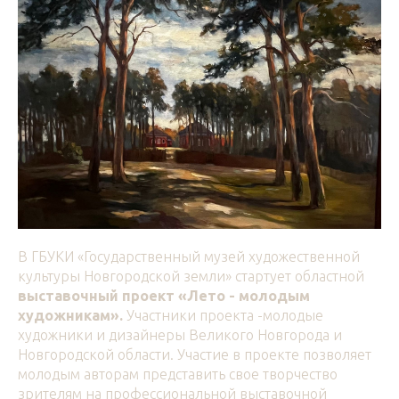
В ГБУКИ «Государственный музей художественной
культуры Новгородской земли» стартует областной
выставочный проект «Лето - молодым
художникам».
Участники проекта -молодые
художники и дизайнеры Великого Новгорода и
Новгородской области. Участие в проекте позволяет
молодым авторам представить свое творчество
зрителям на профессиональной выставочной