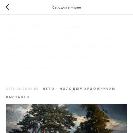
Сегодня в музее
Выставка творческих
дипломных работ молодых
художников кафедры ТиХО
НовГУ в рамках проекта
"Лето - молодым
художникам!"
2025-06-20 09:00
ЛЕТО - МОЛОДЫМ ХУДОЖНИКАМ!
ВЫСТАВКИ