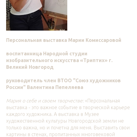
Персональная выставка Марии Комиссаровой
воспитанница Народной студии
изобразительного искусства «Триптих» г.
Великий Новгород
руководитель член ВТОО "Союз художников
России" Валентина Пепеляева
Мария о себе и своем творчестве:
«Персональная
выставка - это важное событие в творческой карьере
каждого художника. А выставка в Музее
художественной культуры Новгородской земли не
только важна, но и почетна для меня. Выставить свои
картины в стенах, пропитанных многовековой